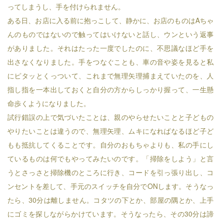
ってしまうし、手を付けられません。
ある日、お店に入る前に抱っこして、静かに、お店のものはAちゃ
んのものではないので触ってはいけないと話し、ウンという返事
がありました。それはたった一度でしたのに、不思議なほど手を
出さなくなりました。手をつなぐことも、車の音や姿を見ると私
にピタッとくっついて、これまで無理矢理捕まえていたのを、人
指し指を一本出しておくと自分の方からしっかり握って、一生懸
命歩くようになりました。
試行錯誤の上で気づいたことは、親のやらせたいことと子どもの
やりたいことは違うので、無理矢理、ムキになればなるほど子ど
もも抵抗してくることです。自分のおもちゃよりも、私の手にし
ているものは何でもやってみたいのです。「掃除をしよう」と言
うとさっさと掃除機のところに行き、コードを引っ張り出し、コ
ンセントを差して、手元のスイッチを自分でONします。そうなっ
たら、30分は離しません。コタツの下とか、部屋の隅とか、上手
にゴミを探しながらかけています。そうなったら、その30分は諦