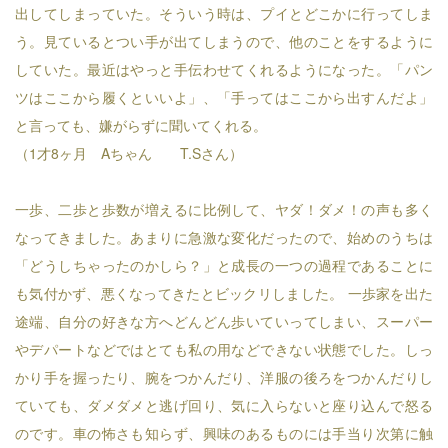
出してしまっていた。そういう時は、プイとどこかに行ってしま
う。見ているとつい手が出てしまうので、他のことをするように
していた。最近はやっと手伝わせてくれるようになった。「パン
ツはここから履くといいよ」、「手ってはここから出すんだよ」
と言っても、嫌がらずに聞いてくれる。
（1才8ヶ月 Aちゃん T.Sさん）
一歩、二歩と歩数が増えるに比例して、ヤダ！ダメ！の声も多く
なってきました。あまりに急激な変化だったので、始めのうちは
「どうしちゃったのかしら？」と成長の一つの過程であることに
も気付かず、悪くなってきたとビックリしました。 一歩家を出た
途端、自分の好きな方へどんどん歩いていってしまい、スーパー
やデパートなどではとても私の用などできない状態でした。しっ
かり手を握ったり、腕をつかんだり、洋服の後ろをつかんだりし
ていても、ダメダメと逃げ回り、気に入らないと座り込んで怒る
のです。車の怖さも知らず、興味のあるものには手当り次第に触