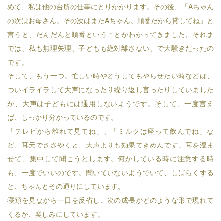
めて、私は他の台所の仕事にとりかかります。その後、「Aちゃん
の次はお母さん。その次はまたAちゃん。順番だから貸してね」と
言うと、だんだんと順番ということがわかってきました。それま
では、私も無理矢理、子どもも絶対離さない、で大騒ぎだったの
です。
そして、もう一つ。忙しい時やどうしてもやらせたい時などは、
ついイライラして大声になったり繰り返し言ったりしていました
が、大声は子どもには通用しないようです。そして、一度言え
ば、しっかり分かっているのです。
「テレビから離れて見てね」、「ミルクは座って飲んでね」な
ど、耳元でささやくと、大声よりも効果てきめんです。耳を澄ま
せて、集中して聞こうとします。何かしている時に注意する時
も、一度でいいのです。聞いていないようでいて、しばらくする
と、ちゃんとその通りにしています。
寝顔を見ながら一日を反省し、次の成長がどのような形で現れて
くるか、楽しみにしています。